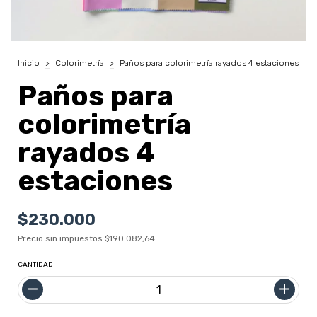
Inicio
>
Colorimetría
>
Paños para colorimetría rayados 4 estaciones
Paños para
colorimetría
rayados 4
estaciones
$230.000
Precio sin impuestos
$190.082,64
CANTIDAD